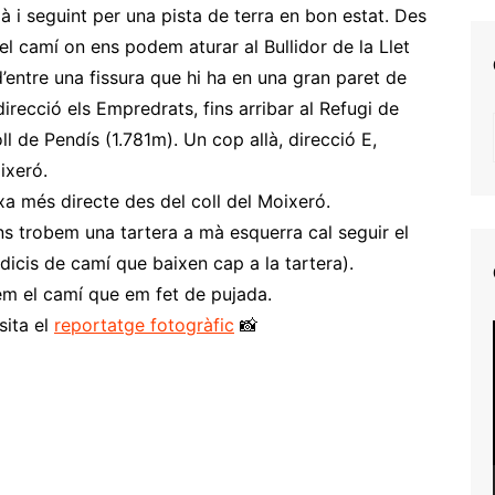
i seguint per una pista de terra en bon estat. Des
 camí on ens podem aturar al Bullidor de la Llet
d’entre una fissura que hi ha en una gran paret de
irecció els Empredrats, fins arribar al Refugi de
l de Pendís (1.781m). Un cop allà, direcció E,
ixeró.
xa més directe des del coll del Moixeró.
ns trobem una tartera a mà esquerra cal seguir el
ndicis de camí que baixen cap a la tartera).
rem el camí que em fet de pujada.
sita el
reportatge fotogràfic
📸