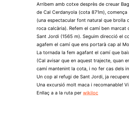
Arribem amb cotxe desprès de creuar Bagà 
de Cal Cerdanyola (cota 871m), comença el
(una espectacular font natural que brolla 
roca calcària). Refem el camí ben marcat d
Sant Jordi (1565 m). Seguim direcció el col
agafem el camí que ens portarà cap al Mo
La tornada la fem agafant el camí que bai
(Cal avisar que en aquest trajecte, quan e
camí mantenint la cota, i no fer cas dels i
Un cop al refugi de Sant Jordi, ja recupe
Una excursió molt maca i recomanable! Vi
Enllaç a a la ruta per
wikiloc