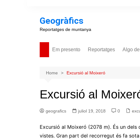
Skip
to
Geogràfics
content
Reportatges de muntanya
Em presento
Reportatges
Algo de
Home
Excursió al Moixeró
Excursió al Moixer
geografics
juliol 19, 2018
0
exc
Excursió al Moixeró (2078 m). És un dels
vistes. Gran part del recorregut és fa sota