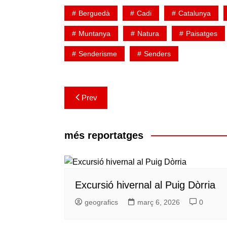
Berguedà
Cadi
Catalunya
Muntanya
Natura
Paisatges
Senderisme
Senders
Navegació
Prev
d'entrades
més reportatges
Excursió hivernal al Puig Dòrria
geografics
març 6, 2026
0