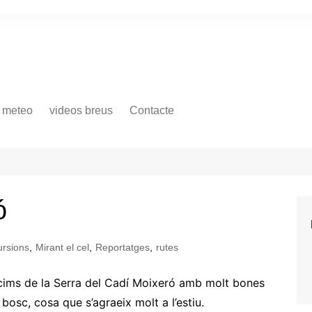
 meteo
videos breus
Contacte
ó
ursions
,
Mirant el cel
,
Reportatges
,
rutes
 cims de la Serra del Cadí Moixeró amb molt bones
 bosc, cosa que s’agraeix molt a l’estiu.