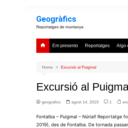
Skip
to
Geogràfics
content
Reportatges de muntanya
Em presento
Reportatges
Algo 
Home
Excursió al Puigmal
Excursió al Puigma
geografics
agost 14, 2019
1
ex
Fontalba – Puigmal – Núria!! Reportatge fot
2019), des de Fontalba. De tornada passant