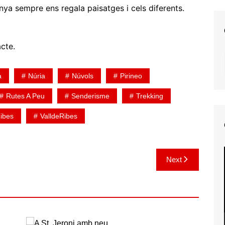
nya sempre ens regala paisatges i cels diferents.
cte.
a
Núria
Núvols
Pirineo
Rutes A Peu
Senderisme
Trekking
Ribes
ValldeRibes
Next