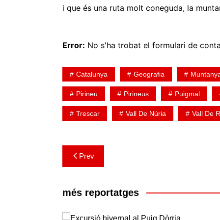
i que és una ruta molt coneguda, la munta
Error:
No s'ha trobat el formulari de conta
Catalunya
Geografia
Muntany
Pirineu
Pirineus
Puigmal
Trescar
Vall De Núria
Vall De 
Navegació
Prev
d'entrades
més reportatges