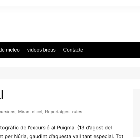
de meteo
videos breus
Contacte
l
cursions
,
Mirant el cel
,
Reportatges
,
rutes
ogràfic de l’excursió al Puigmal (13 d’agost del
 per Núria, gaudint d’aquesta vall tant especial. Tot