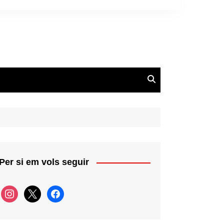
Per si em vols seguir
instagram
x
facebook