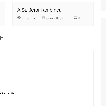
A St. Jeroni amb neu
geografics
gener 31, 2026
0
l
”
escriure: